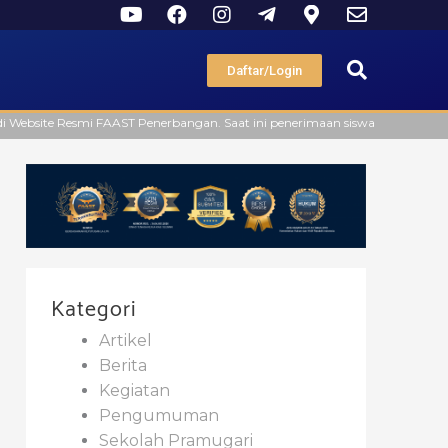
Daftar/Login
T Penerbangan. Saat ini penerimaan siswa baru masih dibuka, silahkan mengi
Kategori
Artikel
Berita
Kegiatan
Pengumuman
Sekolah Pramugari