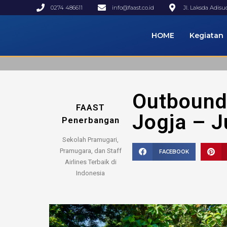
0274 486611
info@faast.co.id
Jl. Laksda Adis
HOME
Kegiatan
Outbound
FAAST
Jogja – J
Penerbangan
Sekolah Pramugari,
Pramugara, dan Staff
FACEBOOK
Airlines Terbaik di
Indonesia