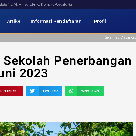
ucipto No.46, Ambarukmo, Sleman, Yogyakarta
Artikel
Informasi Pendaftaran
Profil
Selamat Datang di Website Resmi FAAS
 Sekolah Penerbangan
uni 2023
PINTEREST
TWITTER
WHATSAPP