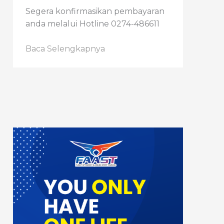
Segera konfirmasikan pembayaran
anda melalui Hotline 0274-486611
Baca Selengkapnya