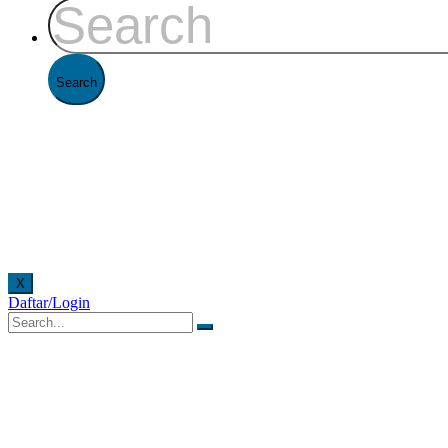
X
Daftar/Login
tor FAAST Penerbangan setiap hari senin - jumat pukul 08.00 - 16.00 WIB dan hari sabtu puk