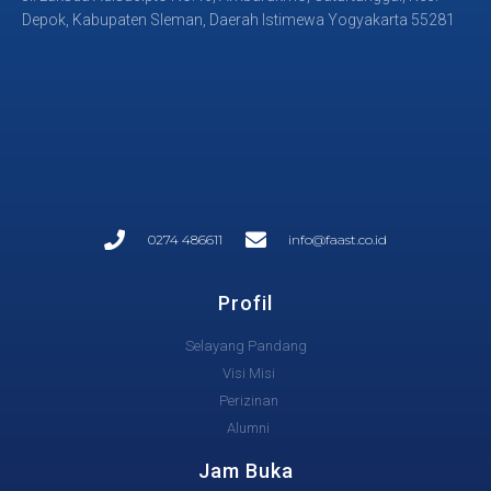
Depok, Kabupaten Sleman, Daerah Istimewa Yogyakarta 55281
0274 486611
info@faast.co.id
Profil
Selayang Pandang
Visi Misi
Perizinan
Alumni
Jam Buka