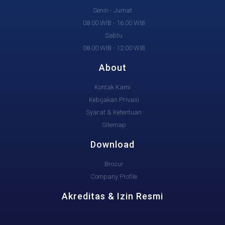
Senin - Jumat
08.00 WIB - 16.00 WIB
Sabtu
08.00 WIB - 12.00 WIB
About
Kontak Kami
Kebijakan Privasi
Syarat & Ketentuan
Sitemap
Download
Brosur
Company Profile
Akreditas & Izin Resmi