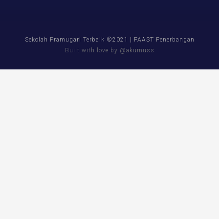
Sekolah Pramugari Terbaik ©2021 | FAAST Penerbangan
Built with love by @akumuss