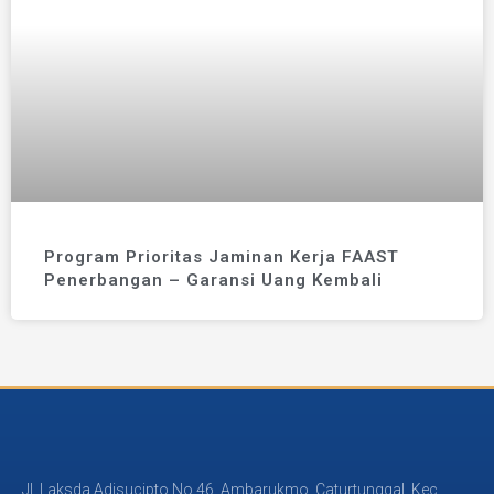
Program Prioritas Jaminan Kerja FAAST
Penerbangan – Garansi Uang Kembali
Jl. Laksda Adisucipto No.46, Ambarukmo, Caturtunggal, Kec.