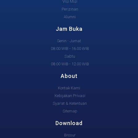
Visi Misi
Perizinan
Alumni
Jam Buka
Senin - Jumat
08.00 WIB - 16.00 WIB
Sabtu
08.00 WIB - 12.00 WIB
About
Kontak Kami
Kebijakan Privasi
Syarat & Ketentuan
Sitemap
Download
Brosur