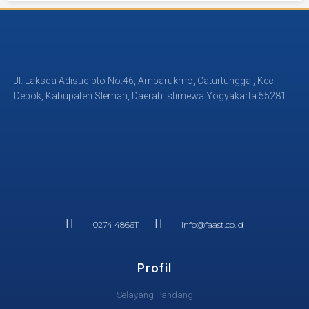
Jl. Laksda Adisucipto No.46, Ambarukmo, Caturtunggal, Kec.
Depok, Kabupaten Sleman, Daerah Istimewa Yogyakarta 55281
0274 486611
info@faast.co.id
Profil
Selayang Pandang