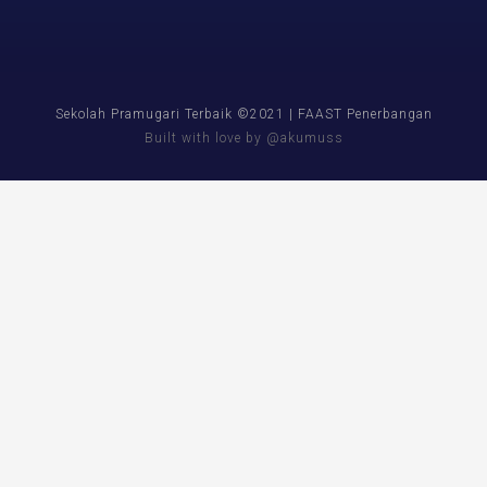
Sekolah Pramugari Terbaik ©2021 | FAAST Penerbangan
Built with love by @akumuss