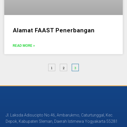
Alamat FAAST Penerbangan
READ MORE »
1
2
3
Jl. Laksda Adisucipto No.46, Ambarukmo, Caturtunggal, Kec.
Depok, Kabupaten Sleman, Daerah Istimewa Yogyakarta 55281