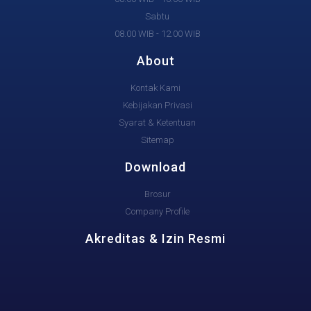
Sabtu
08.00 WIB - 12.00 WIB
About
Kontak Kami
Kebijakan Privasi
Syarat & Ketentuan
Sitemap
Download
Brosur
Company Profile
Akreditas & Izin Resmi