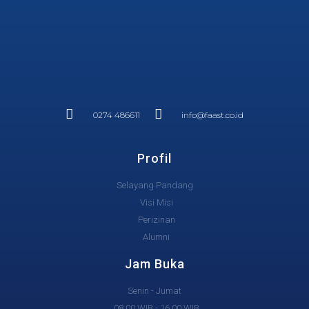
0274 486611
info@faast.co.id
Profil
Selayang Pandang
Visi Misi
Perizinan
Alumni
Jam Buka
Senin - Jumat
08.00 WIB - 16.00 WIB