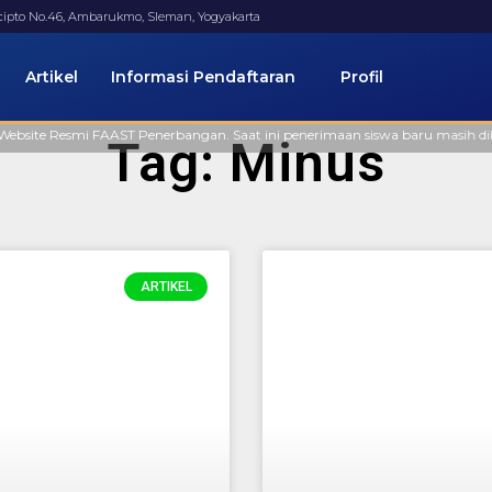
ucipto No.46, Ambarukmo, Sleman, Yogyakarta
Artikel
Informasi Pendaftaran
Profil
ite Resmi FAAST Penerbangan. Saat ini penerimaan siswa baru masih dibuka, 
Tag: Minus
ARTIKEL