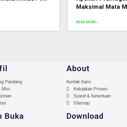
Maksimal Mata M
READ MORE »
fil
About
ng Pandang
Kontak Kami
i Misi
Kebijakan Privasi
izinan
Syarat & Ketentuan
mni
Sitemap
 Buka
Download