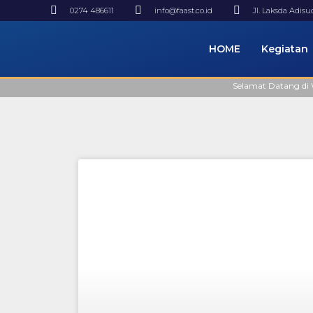
0274 486611
info@faast.co.id
Jl. Laksda Adis
HOME
Kegiatan
Selamat Datang di Webs