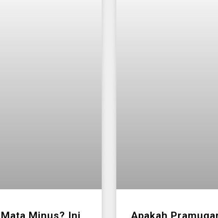
 Mata Minus? Ini
Apakah Pramugar