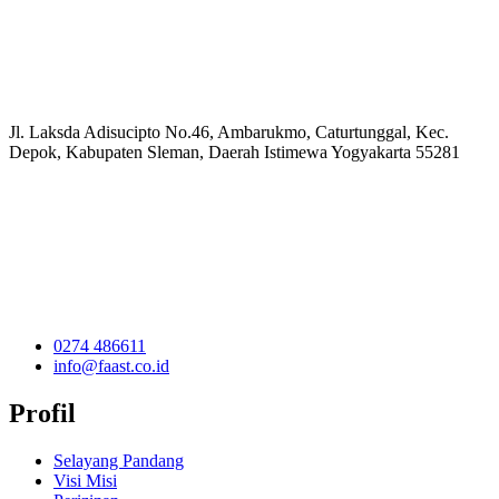
Jl. Laksda Adisucipto No.46, Ambarukmo, Caturtunggal, Kec.
Depok, Kabupaten Sleman, Daerah Istimewa Yogyakarta 55281
0274 486611
info@faast.co.id
Profil
Selayang Pandang
Visi Misi