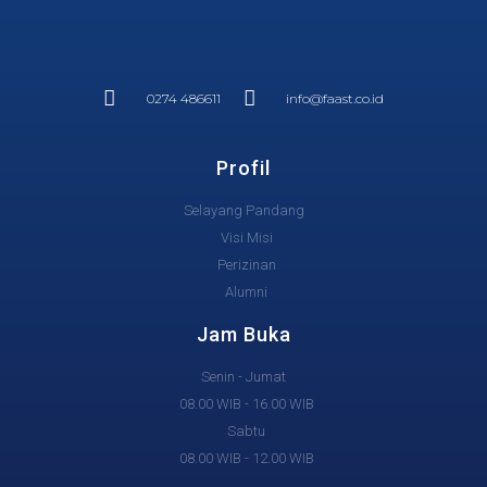
0274 486611
info@faast.co.id
Profil
Selayang Pandang
Visi Misi
Perizinan
Alumni
Jam Buka
Senin - Jumat
08.00 WIB - 16.00 WIB
Sabtu
08.00 WIB - 12.00 WIB