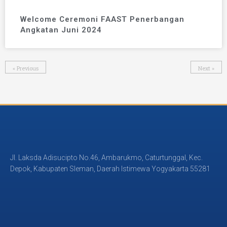
Welcome Ceremoni FAAST Penerbangan
Angkatan Juni 2024
« Previous
Next »
Jl. Laksda Adisucipto No.46, Ambarukmo, Caturtunggal, Kec.
Depok, Kabupaten Sleman, Daerah Istimewa Yogyakarta 55281