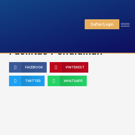
Daftar/Login
Fasilitas Pendidikan
FACEBOOK
PINTEREST
TWITTER
WHATSAPP