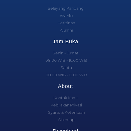
Selayang Pandang
Visi Misi
Perizinan
Alumni
Jam Buka
Senin - Jumat
08.00 WIB - 16.00 WIB
Sabtu
08.00 WIB - 12.00 WIB
About
Kontak Kami
Kebijakan Privasi
Syarat & Ketentuan
Sitemap
Download