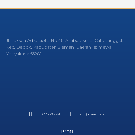
Jl. Laksda Adisucipto No.46, Ambarukmo, Caturtunggal,
Kec. Depok, Kabupaten Sleman, Daerah Istimewa
Yogyakarta 55281
0274 486611
info@faast.co.id
Profil