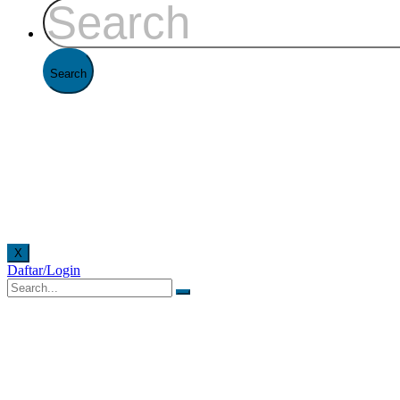
X
Daftar/Login
yanan offline di Kantor FAAST Penerbangan setiap hari senin - jumat pukul 08.00 - 16.00 WI