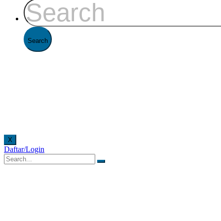
X
Daftar/Login
e. Pelayanan offline di Kantor FAAST Penerbangan setiap hari senin - jumat pukul 08.00 - 1