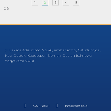
1
2
3
4
5
Jl. Laksda Adisucipto No.46, Ambarukmo, Caturtunggal,
Kec. Depok, Kabupaten Sleman, Daerah Istimewa
Yogyakarta 55281
0274 486611
info@faast.co.id