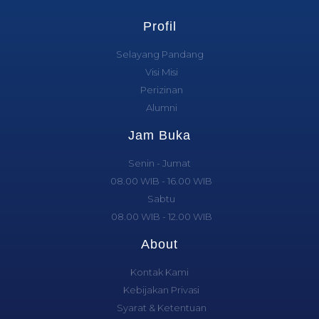
Profil
Selayang Pandang
Visi Misi
Perizinan
Alumni
Jam Buka
Senin - Jumat
08.00 WIB - 16.00 WIB
Sabtu
08.00 WIB - 12.00 WIB
About
Kontak Kami
Kebijakan Privasi
Syarat & Ketentuan