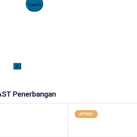
X
Selamat Datang di Website Resmi FAAST Penerbangan. Saat ini pe
AST Penerbangan
ARTIKEL