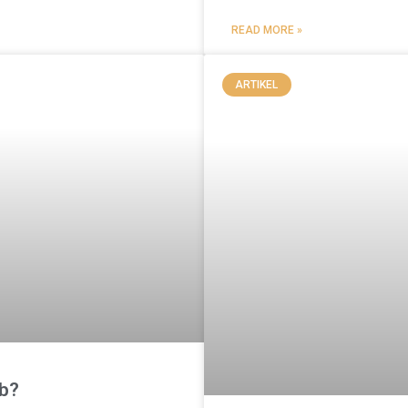
READ MORE »
ARTIKEL
ab?