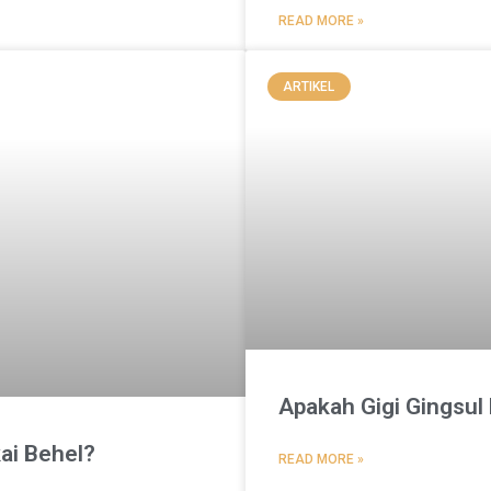
READ MORE »
ARTIKEL
Apakah Gigi Gingsul
ai Behel?
READ MORE »