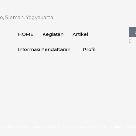
o, Sleman, Yogyakarta
HOME
Kegiatan
Artikel
Informasi Pendaftaran
Profil
gan. Saat ini penerimaan siswa baru masih dibuka, silahkan mengisi formuli