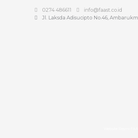
0274 486611
info@faast.co.id
Jl. Laksda Adisucipto No.46, Ambarukm
Selamat Datang di Website Resmi FAAST Penerban