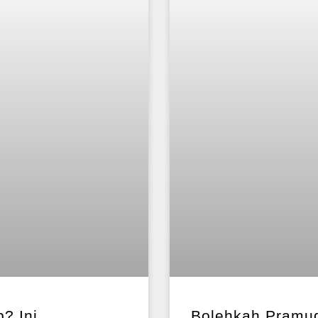
? Ini
Bolehkah Pramug