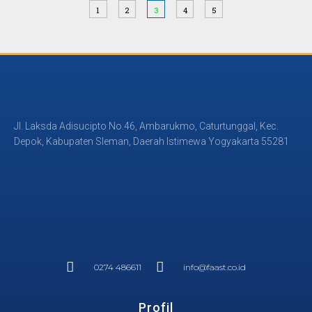
1
2
3
4
5
Jl. Laksda Adisucipto No.46, Ambarukmo, Caturtunggal, Kec.
Depok, Kabupaten Sleman, Daerah Istimewa Yogyakarta 55281
0274 486611
info@faast.co.id
Profil