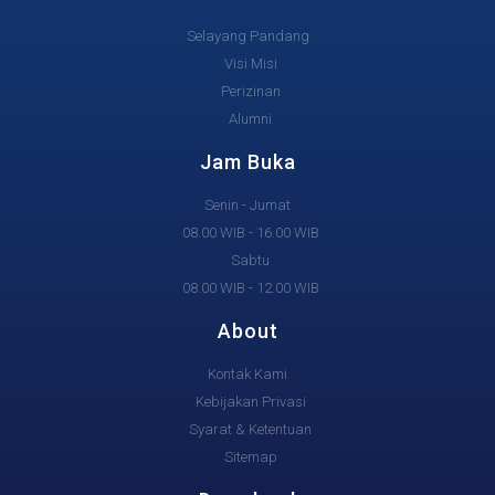
Selayang Pandang
Visi Misi
Perizinan
Alumni
Jam Buka
Senin - Jumat
08.00 WIB - 16.00 WIB
Sabtu
08.00 WIB - 12.00 WIB
About
Kontak Kami
Kebijakan Privasi
Syarat & Ketentuan
Sitemap