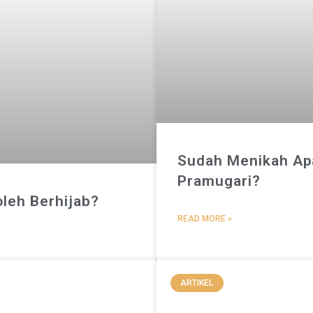
Sudah Menikah Apa
Pramugari?
leh Berhijab?
READ MORE »
ARTIKEL