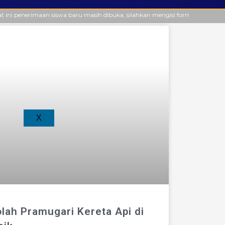
aan siswa baru masih dibuka, silahkan mengisi formulir secara online. Pela
X
ah Pramugari Kereta Api di