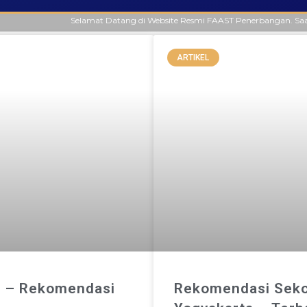
Selamat Datang di Website Resmi FAAST Penerbangan. Saat ini penerim
ARTIKEL
g – Rekomendasi
Rekomendasi Sekol