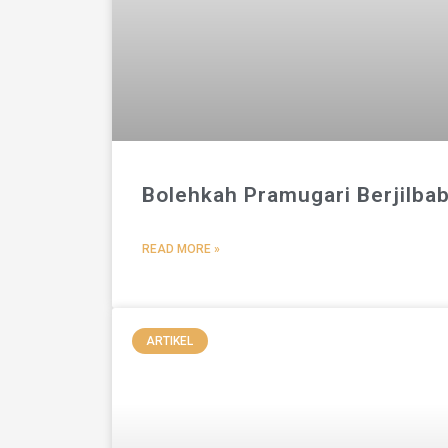
Bolehkah Pramugari Berjilba
READ MORE »
ARTIKEL