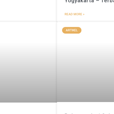
Yogyakarta – Terb
READ MORE »
ARTIKEL