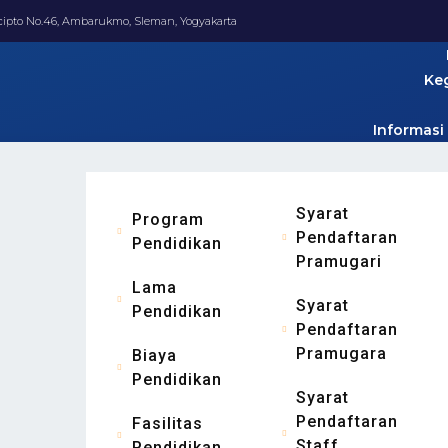
ucipto No.46, Ambarukmo, Sleman, Yogyakarta
Ke
Informasi
Syarat
Program
Pendaftaran
Pendidikan
Pramugari
Lama
Syarat
Pendidikan
Pendaftaran
Pramugara
Biaya
Pendidikan
Syarat
Pendaftaran
Fasilitas
Staff
Pendidikan