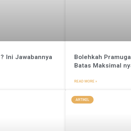
b? Ini Jawabannya
Bolehkah Pramugar
Batas Maksimal ny
READ MORE »
ARTIKEL