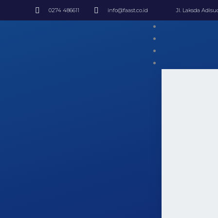
0274 486611
info@faast.co.id
Jl. Laksda Adis